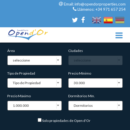
Email:
info@opendorproperties.com
Llámenos:
+34 971 657 254
Área
Ciudades
seleccione
seleccione
Tipo de Propiedad
Precio Mínimo
Tipo de Propiedad
30.000
Precio Máximo
Dormitorios Mín.
1.000.000
Dormitorios
Solo propiedades de Open d'Or